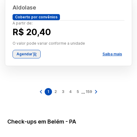
Aldolase
Coberto por convênios
A partir de:
R$ 20,40
O valor pode variar conforme a unidade
Agendar
Saiba mais
...
1
2
3
4
5
159
Check-ups em Belém - PA