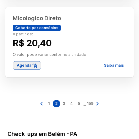
Micologico Direto
Coberto por convênios
A partir de:
R$ 20,40
O valor pode variar conforme a unidade
Agendar
Saiba mais
...
1
2
3
4
5
159
Check-ups em Belém - PA