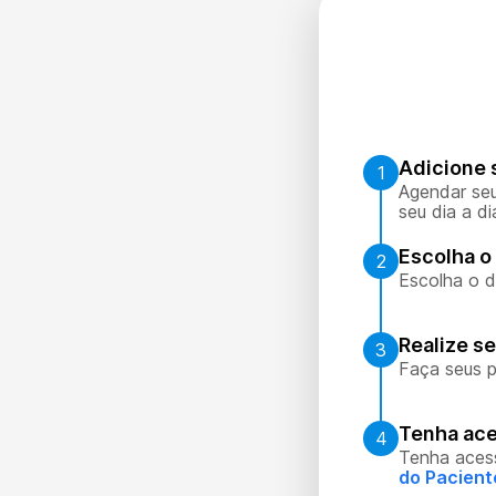
Adicione 
1
Agendar seu
seu dia a di
Escolha o 
2
Escolha o d
Realize s
3
Faça seus p
Tenha ace
4
Tenha aces
do Pacient