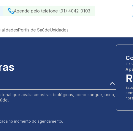
Agende pelo telefone (91) 4042-0103
ialidades
Perfis de Saúde
Unidades
Co
ras
Os 
A pa
R
Est
sem
atorial que avalia amostras biológicas, como sangue, urina,
horá
aúde.
ificada no momento do agendamento.