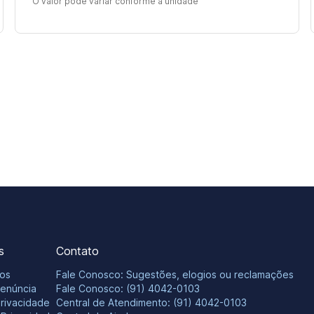
O valor pode variar conforme a unidade
s
Contato
os
Fale Conosco: Sugestões, elogios ou reclamações
Denúncia
Fale Conosco: (91) 4042-0103
Privacidade
Central de Atendimento: (91) 4042-0103