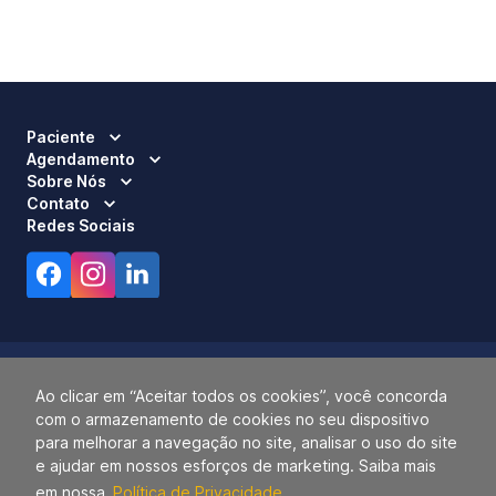
Paciente
Agendamento
Sobre Nós
Contato
Redes Sociais
Ao clicar em “Aceitar todos os cookies”, você concorda
com o armazenamento de cookies no seu dispositivo
Responsável Técnico:
Dra. Luci Mara Barbiero – CRM 120.433/SP
para melhorar a navegação no site, analisar o uso do site
2026 ALLIANÇA. TODOS OS DIREITOS RESERVADOS.
e ajudar em nossos esforços de marketing. Saiba mais
14.055.768/0001-77.
em nossa
Política de Privacidade