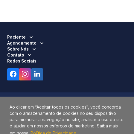
Paciente
Agendamento
Sobre Nós
Contato
Redes Sociais
Ao clicar em “Aceitar todos os cookies”, você concorda
com o armazenamento de cookies no seu dispositivo
Responsável Técnico:
Dra. Luci Mara Barbiero – CRM 120.433/SP
para melhorar a navegação no site, analisar o uso do site
2026 ALLIANÇA. TODOS OS DIREITOS RESERVADOS.
e ajudar em nossos esforços de marketing. Saiba mais
14.055.768/0001-77.
em nossa
Política de Privacidade