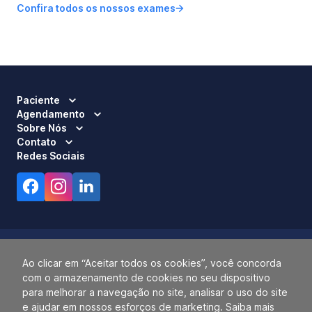
Confira todos os nossos exames
Paciente
Agendamento
Sobre Nós
Contato
Redes Sociais
Ao clicar em “Aceitar todos os cookies”, você concorda
com o armazenamento de cookies no seu dispositivo
Responsável Técnico:
Dra. Luci Mara Barbiero – CRM 120.433/SP
para melhorar a navegação no site, analisar o uso do site
2026 ALLIANÇA. TODOS OS DIREITOS RESERVADOS.
e ajudar em nossos esforços de marketing. Saiba mais
14.055.768/0001-77.