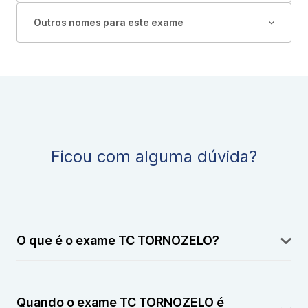
Outros nomes para este exame
Ficou com alguma dúvida?
O que é o exame TC TORNOZELO?
A TC TORNOZELO é um exame de imagem realizado
por tomografia computadorizada que permite avaliar
Quando o exame TC TORNOZELO é