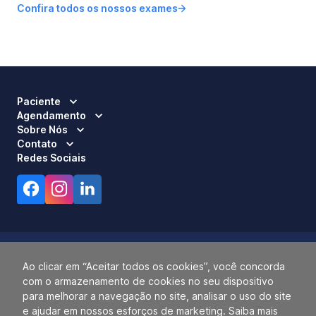
Confira todos os nossos exames
Paciente
Agendamento
Sobre Nós
Contato
Redes Sociais
Ao clicar em “Aceitar todos os cookies”, você concorda
com o armazenamento de cookies no seu dispositivo
Responsável Técnico:
Dra. Luci Mara Barbiero – CRM 120.433/SP
para melhorar a navegação no site, analisar o uso do site
2026 ALLIANÇA. TODOS OS DIREITOS RESERVADOS.
e ajudar em nossos esforços de marketing. Saiba mais
14.055.768/0001-77.