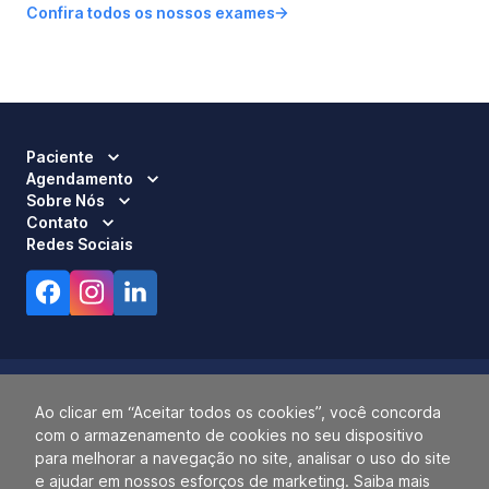
Confira todos os nossos exames
Paciente
Agendamento
Sobre Nós
Contato
Redes Sociais
Ao clicar em “Aceitar todos os cookies”, você concorda
com o armazenamento de cookies no seu dispositivo
Responsável Técnico:
Dra. Luci Mara Barbiero – CRM 120.433/SP
para melhorar a navegação no site, analisar o uso do site
2026 ALLIANÇA. TODOS OS DIREITOS RESERVADOS.
e ajudar em nossos esforços de marketing. Saiba mais
14.055.768/0001-77.