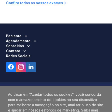
Confira todos os nossos exames
Paciente
Agendamento
Sobre Nós
Contato
Redes Sociais
Ao clicar em “Aceitar todos os cookies”, você concorda
com o armazenamento de cookies no seu dispositivo
Responsável Técnico:
Dra. Luci Mara Barbiero – CRM 120.433/SP
para melhorar a navegação no site, analisar o uso do site
2026 ALLIANÇA. TODOS OS DIREITOS RESERVADOS.
e ajudar em nossos esforços de marketing. Saiba mais
14.055.768/0001-77.