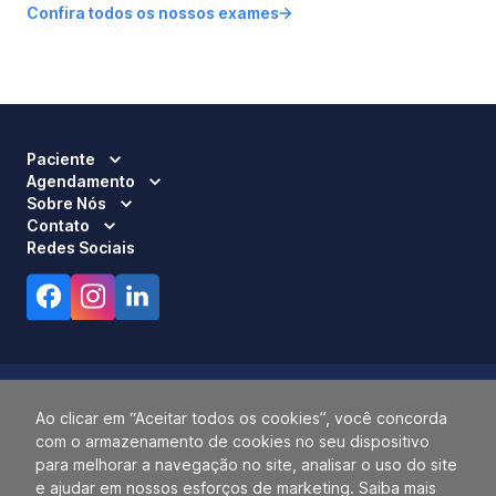
Confira todos os nossos exames
Paciente
Agendamento
Sobre Nós
Contato
Redes Sociais
Ao clicar em “Aceitar todos os cookies”, você concorda
com o armazenamento de cookies no seu dispositivo
Responsável Técnico:
Dra. Luci Mara Barbiero – CRM 120.433/SP
para melhorar a navegação no site, analisar o uso do site
2026 ALLIANÇA. TODOS OS DIREITOS RESERVADOS.
e ajudar em nossos esforços de marketing. Saiba mais
14.055.768/0001-77.