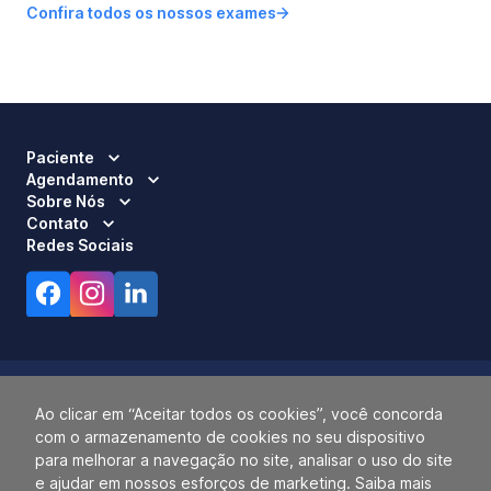
Confira todos os nossos exames
Paciente
Agendamento
Sobre Nós
Contato
Redes Sociais
Ao clicar em “Aceitar todos os cookies”, você concorda
com o armazenamento de cookies no seu dispositivo
Responsável Técnico:
Dra. Luci Mara Barbiero – CRM 120.433/SP
para melhorar a navegação no site, analisar o uso do site
2026 ALLIANÇA. TODOS OS DIREITOS RESERVADOS.
e ajudar em nossos esforços de marketing. Saiba mais
14.055.768/0001-77.