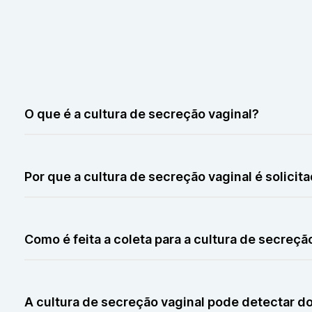
O que é a cultura de secreção vaginal?
É um exame laboratorial que identifica infecções vagina
Por que a cultura de secreção vaginal é solicit
É solicitada quando há suspeita de infecção vaginal de
Como é feita a coleta para a cultura de secreçã
A coleta é feita com um swab (cotonete) na área vagin
A cultura de secreção vaginal pode detectar 