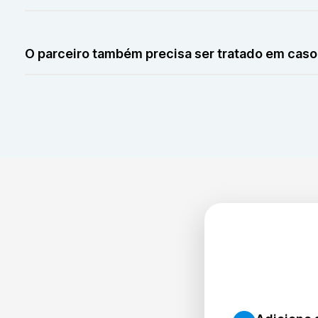
Sim, algumas DSTs, como tricomoníase, podem ser ident
O parceiro também precisa ser tratado em caso
Em alguns casos, como na tricomoníase, o parceiro tam