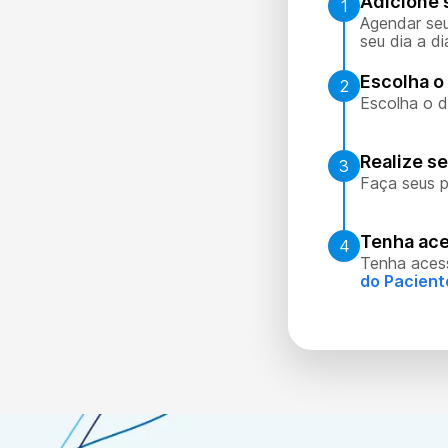
Adicione 
1
Agendar seu
seu dia a di
Escolha o 
2
Escolha o d
Realize s
3
Faça seus p
Tenha ace
4
Tenha aces
do Pacient