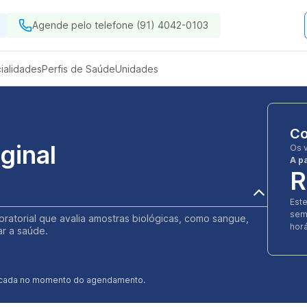
Agende pelo telefone (91) 4042-0103
ialidades
Perfis de Saúde
Unidades
Co
ginal
Os 
A pa
R
Est
sem
oratorial que avalia amostras biológicas, como sangue,
horá
ar a saúde.
ificada no momento do agendamento.