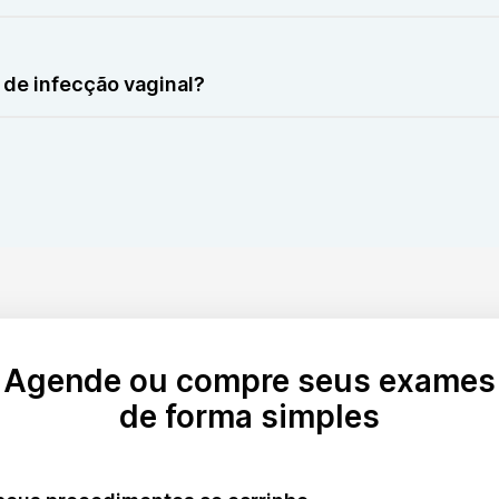
ificadas pela cultura, mas outras como gonorreia ou clamídi
 de infecção vaginal?
bém deve ser tratado para evitar reinfecção.
Agende ou compre seus exames
de forma simples