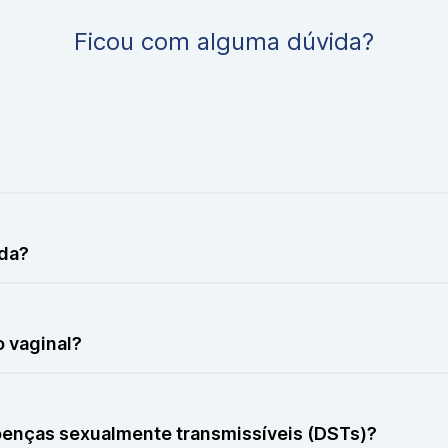
Ficou com alguma dúvida?
is causadas por bactérias, fungos ou parasitas.
ada?
vido a sintomas como corrimento anormal, coceira ou odor.
o vaginal?
al para obter amostras da secreção.
doenças sexualmente transmissíveis (DSTs)?