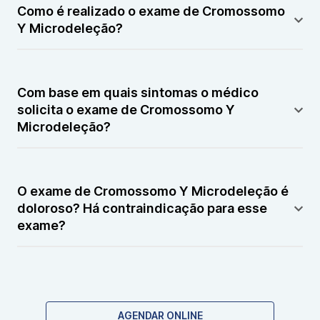
no cromossomo Y que podem estar associadas à
Como é realizado o exame de Cromossomo
infertilidade masculina, especialmente em casos de
Y Microdeleção?
azoospermia ou oligospermia severa.
O exame é realizado através da análise de DNA
extraído de uma amostra de sangue, utilizando
Com base em quais sintomas o médico
técnicas moleculares como PCR para detectar
solicita o exame de Cromossomo Y
deleções em regiões específicas do cromossomo Y.
Microdeleção?
O médico pode solicitar este exame em casos de
infertilidade masculina, especialmente quando há
O exame de Cromossomo Y Microdeleção é
baixa contagem ou ausência de espermatozoides no
doloroso? Há contraindicação para esse
sêmen.
exame?
O exame não é doloroso, envolvendo apenas uma
coleta de sangue comum. Não há contraindicações
específicas para este exame.
AGENDAR ONLINE