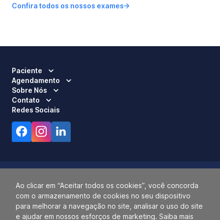
Confira todos os nossos exames
Paciente
Agendamento
Sobre Nós
Contato
Redes Sociais
Ao clicar em “Aceitar todos os cookies”, você concorda
com o armazenamento de cookies no seu dispositivo
Responsável Técnico:
Dra. Luci Mara Barbiero – CRM 120.433/SP
para melhorar a navegação no site, analisar o uso do site
2026 ALLIANÇA. TODOS OS DIREITOS RESERVADOS.
e ajudar em nossos esforços de marketing. Saiba mais
14.055.768/0001-77.