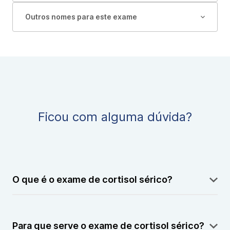
Outros nomes para este exame
Ficou com alguma dúvida?
O que é o exame de cortisol sérico?
É um exame de sangue que mede o nível de cortisol,
um hormônio ligado ao estresse e ao metabolismo.
Para que serve o exame de cortisol sérico?