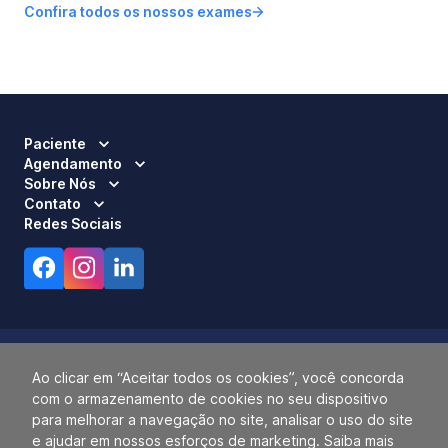
Confira todos os nossos exames
Paciente
Agendamento
Sobre Nós
Contato
Redes Sociais
Ao clicar em “Aceitar todos os cookies”, você concorda
com o armazenamento de cookies no seu dispositivo
Responsável Técnico:
Dra. Luci Mara Barbiero – CRM 120.433/SP
para melhorar a navegação no site, analisar o uso do site
2026 ALLIANÇA. TODOS OS DIREITOS RESERVADOS.
e ajudar em nossos esforços de marketing. Saiba mais
14.055.768/0001-77.