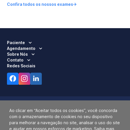
Confira todos os nossos exames
Paciente
Agendamento
Sobre Nós
Contato
Redes Sociais
Ao clicar em “Aceitar todos os cookies”, você concorda
com o armazenamento de cookies no seu dispositivo
Responsável Técnico:
Dra. Luci Mara Barbiero – CRM 120.433/SP
para melhorar a navegação no site, analisar o uso do site
2026 ALLIANÇA. TODOS OS DIREITOS RESERVADOS.
e ajudar em nossos esforços de marketing. Saiba mais
14.055.768/0001-77.