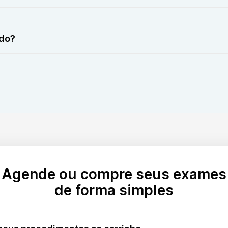
o hepatite ou cirrose, ou destruição excessiva de glóbulos 
ado?
 tratamento adequado para o problema subjacente.
Agende ou compre seus exames
de forma simples