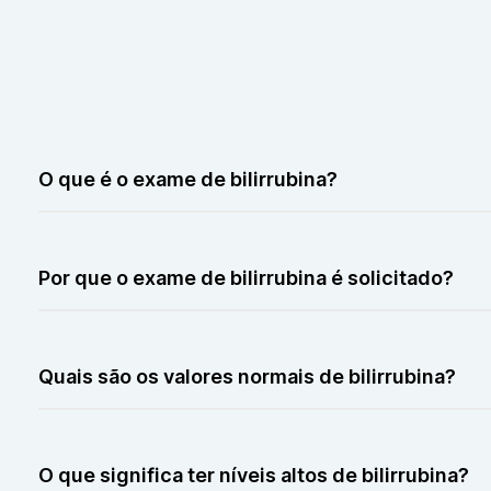
O que é o exame de bilirrubina?
O exame mede os níveis de bilirrubina no sangue, um 
Por que o exame de bilirrubina é solicitado?
É solicitado para avaliar a função hepática e diagnosti
Quais são os valores normais de bilirrubina?
Os níveis normais de bilirrubina total variam de 0,1 a 1,2
O que significa ter níveis altos de bilirrubina?