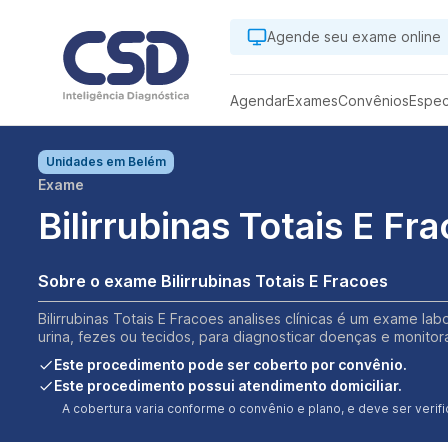
Agende seu exame online
Agendar
Exames
Convênios
Espec
Unidades em
Belém
Exame
Bilirrubinas Totais E Fr
Sobre o exame Bilirrubinas Totais E Fracoes
Bilirrubinas Totais E Fracoes analises clínicas é um exame la
urina, fezes ou tecidos, para diagnosticar doenças e monitor
Este procedimento pode ser coberto por convênio.
Este procedimento possui atendimento domiciliar.
A cobertura varia conforme o convênio e plano, e deve ser ver