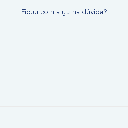
Ficou com alguma dúvida?
pigmento produzido pela degradação das hemácias.
car condições como hepatite, obstrução biliar ou anemia hemol
 mg/dL.