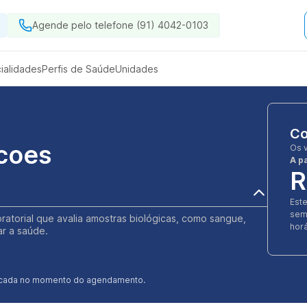
Agende pelo telefone (91) 4042-0103
ialidades
Perfis de Saúde
Unidades
Co
acoes
Os 
A pa
R
Est
sem
boratorial que avalia amostras biológicas, como sangue,
horá
ar a saúde.
ificada no momento do agendamento.