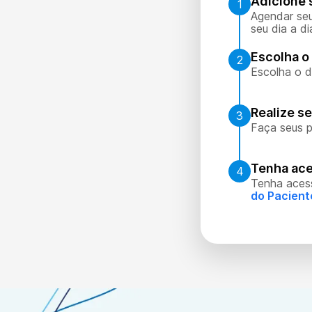
Adicione 
1
Agendar seu
seu dia a di
Escolha o 
2
Escolha o d
Realize s
3
Faça seus p
Tenha ace
4
Tenha aces
do Pacient