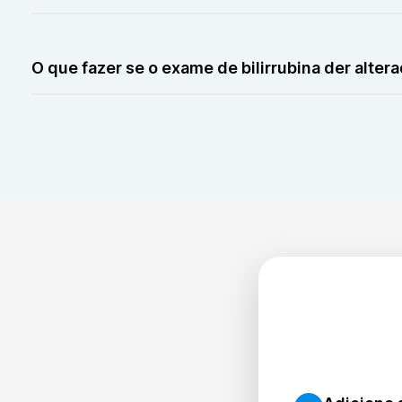
Níveis elevados podem indicar problemas hepáticos, com
O que fazer se o exame de bilirrubina der alter
Consulte um médico para investigar a causa e iniciar o