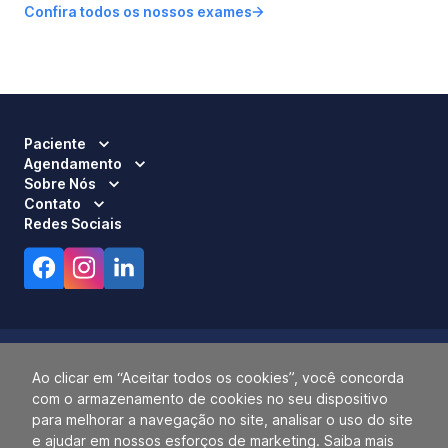
Confira todos os nossos exames
Paciente
Agendamento
Sobre Nós
Contato
Redes Sociais
Ao clicar em “Aceitar todos os cookies”, você concorda
com o armazenamento de cookies no seu dispositivo
Responsável Técnico:
Dra. Luci Mara Barbiero – CRM 120.433/SP
para melhorar a navegação no site, analisar o uso do site
2026 ALLIANÇA. TODOS OS DIREITOS RESERVADOS.
e ajudar em nossos esforços de marketing. Saiba mais
14.055.768/0001-77.