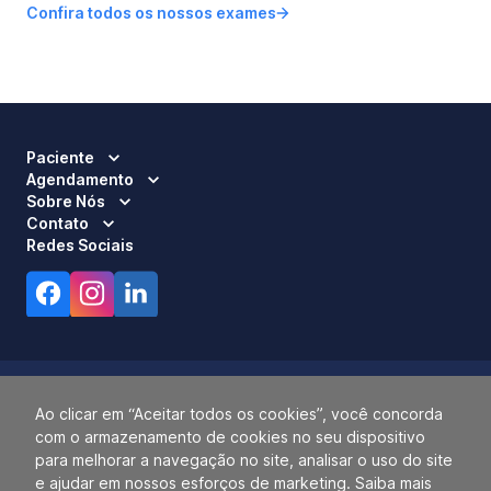
Confira todos os nossos exames
Paciente
Agendamento
Sobre Nós
Contato
Redes Sociais
Ao clicar em “Aceitar todos os cookies”, você concorda
com o armazenamento de cookies no seu dispositivo
Responsável Técnico:
Dra. Luci Mara Barbiero – CRM 120.433/SP
para melhorar a navegação no site, analisar o uso do site
2026 ALLIANÇA. TODOS OS DIREITOS RESERVADOS.
e ajudar em nossos esforços de marketing. Saiba mais
14.055.768/0001-77.