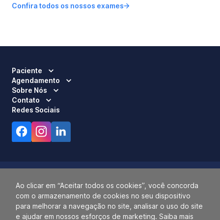
Confira todos os nossos exames
Paciente
Agendamento
Sobre Nós
Contato
Redes Sociais
Ao clicar em “Aceitar todos os cookies”, você concorda
com o armazenamento de cookies no seu dispositivo
Responsável Técnico:
Dra. Luci Mara Barbiero – CRM 120.433/SP
para melhorar a navegação no site, analisar o uso do site
2026 ALLIANÇA. TODOS OS DIREITOS RESERVADOS.
e ajudar em nossos esforços de marketing. Saiba mais
14.055.768/0001-77.