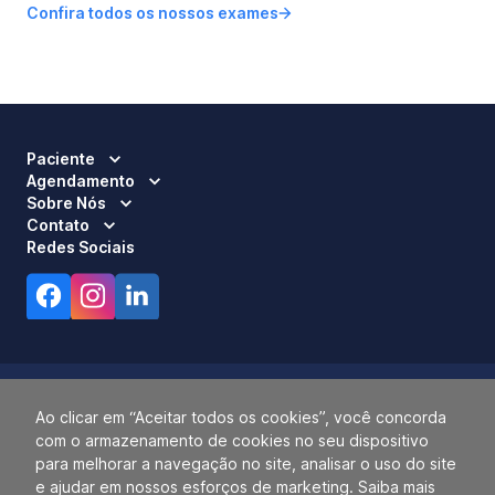
Confira todos os nossos exames
Paciente
Agendamento
Sobre Nós
Contato
Redes Sociais
Ao clicar em “Aceitar todos os cookies”, você concorda
com o armazenamento de cookies no seu dispositivo
Responsável Técnico:
Dra. Luci Mara Barbiero – CRM 120.433/SP
para melhorar a navegação no site, analisar o uso do site
2026 ALLIANÇA. TODOS OS DIREITOS RESERVADOS.
e ajudar em nossos esforços de marketing. Saiba mais
14.055.768/0001-77.