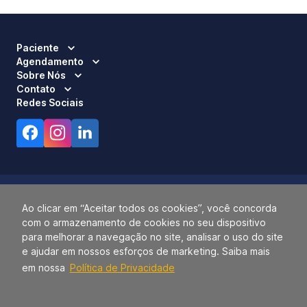
Paciente
Agendamento
Sobre Nós
Contato
Redes Sociais
Ao clicar em “Aceitar todos os cookies”, você concorda
com o armazenamento de cookies no seu dispositivo
Responsável Técnico:
Dra. Luci Mara Barbiero – CRM 120.433/SP
para melhorar a navegação no site, analisar o uso do site
2026 ALLIANÇA. TODOS OS DIREITOS RESERVADOS.
e ajudar em nossos esforços de marketing. Saiba mais
14.055.768/0001-77.
em nossa
Política de Privacidade
O Grupo Alliança e Alliança Saúde não utilizam a marca ALLIANÇA