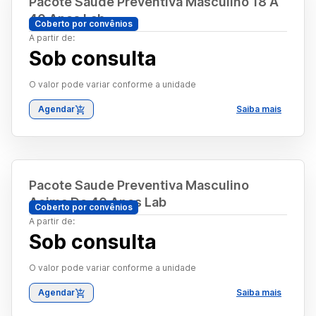
Pacote Saude Preventiva Masculino 18 A
40 Anos Lab
Coberto por convênios
A partir de:
Sob consulta
O valor pode variar conforme a unidade
Agendar
Saiba mais
Pacote Saude Preventiva Masculino
Acima De 40 Anos Lab
Coberto por convênios
A partir de:
Sob consulta
O valor pode variar conforme a unidade
Agendar
Saiba mais