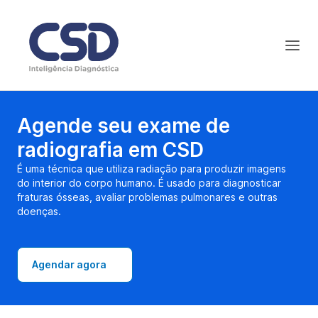
Agende seu exame de
radiografia em CSD
É uma técnica que utiliza radiação para produzir imagens
do interior do corpo humano. É usado para diagnosticar
fraturas ósseas, avaliar problemas pulmonares e outras
doenças.
Agendar agora