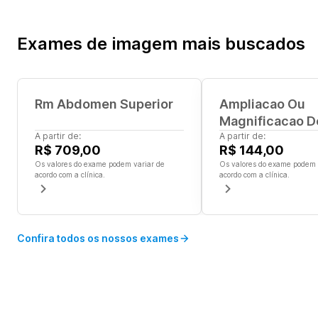
Exames de imagem
mais buscados
Rm Abdomen Superior
Ampliacao Ou
Magnificacao D
A partir de:
Mamaria
A partir de:
R$ 709,00
R$ 144,00
Os valores do exame podem variar de
Os valores do exame podem 
acordo com a clínica.
acordo com a clínica.
Confira todos os nossos exames